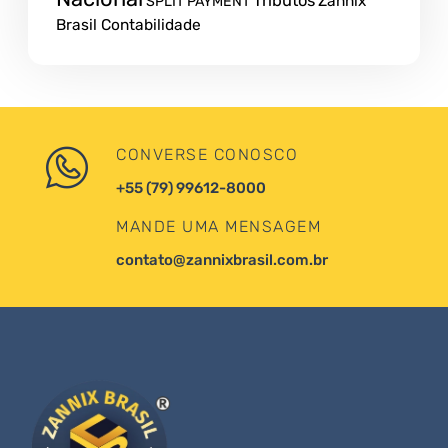
Tributos
Zannix
SPLIT PAYMENT
Brasil Contabilidade
CONVERSE CONOSCO
+55 (79) 99612-8000
MANDE UMA MENSAGEM
contato@zannixbrasil.com.br