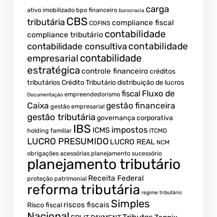
carga
ativo imobilizado
bpo financeiro
burocracia
CBS
tributária
compliance fiscal
COFINS
contabilidade
compliance tributário
contabilidade
contabilidade consultiva
contabilidade
empresarial
estratégica
controle financeiro
créditos
tributários
Crédito Tributário
distribuição de lucros
Fluxo de
fiscal
empreendedorismo
Documentação
Caixa
gestão financeira
gestão empresarial
gestão tributária
governança corporativa
IBS
impostos
ICMS
holding familiar
ITCMD
LUCRO PRESUMIDO
LUCRO REAL
NCM
obrigações acessórias
planejamento sucessório
planejamento tributário
Receita Federal
proteção patrimonial
reforma tributária
regime tributário
Simples
riscos fiscais
Risco fiscal
Nacional