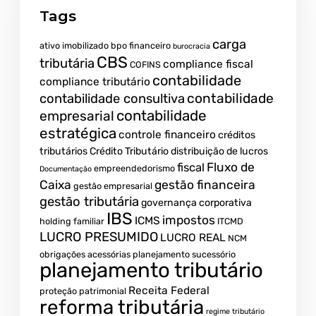
Tags
carga
ativo imobilizado
bpo financeiro
burocracia
CBS
tributária
compliance fiscal
COFINS
contabilidade
compliance tributário
contabilidade
contabilidade consultiva
contabilidade
empresarial
estratégica
controle financeiro
créditos
tributários
Crédito Tributário
distribuição de lucros
Fluxo de
fiscal
empreendedorismo
Documentação
Caixa
gestão financeira
gestão empresarial
gestão tributária
governança corporativa
IBS
impostos
ICMS
holding familiar
ITCMD
LUCRO PRESUMIDO
LUCRO REAL
NCM
obrigações acessórias
planejamento sucessório
planejamento tributário
Receita Federal
proteção patrimonial
reforma tributária
regime tributário