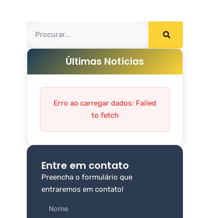
Últimas Notícias
Erro ao carregar dados: Failed
to fetch
Entre em contato
Preencha o formulário que
entraremos em contato!