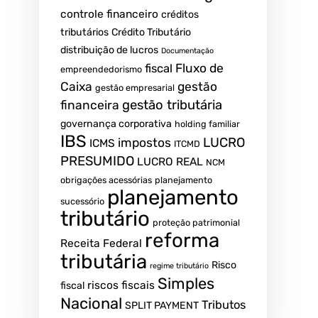
controle financeiro
créditos
tributários
Crédito Tributário
distribuição de lucros
Documentação
Fluxo de
fiscal
empreendedorismo
Caixa
gestão
gestão empresarial
gestão tributária
financeira
governança corporativa
holding familiar
IBS
LUCRO
impostos
ICMS
ITCMD
PRESUMIDO
LUCRO REAL
NCM
obrigações acessórias
planejamento
planejamento
sucessório
tributário
proteção patrimonial
reforma
Receita Federal
tributária
Risco
regime tributário
Simples
riscos fiscais
fiscal
Nacional
Tributos
SPLIT PAYMENT