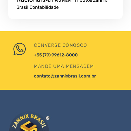
Tributos
Zannix
SPLIT PAYMENT
Brasil Contabilidade
CONVERSE CONOSCO
+55 (79) 99612-8000
MANDE UMA MENSAGEM
contato@zannixbrasil.com.br