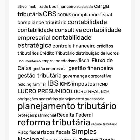
carga
ativo imobilizado
bpo financeiro
burocracia
CBS
tributária
compliance fiscal
COFINS
contabilidade
compliance tributário
contabilidade
contabilidade consultiva
contabilidade
empresarial
estratégica
controle financeiro
créditos
tributários
Crédito Tributário
distribuição de lucros
Fluxo de
fiscal
empreendedorismo
Documentação
Caixa
gestão financeira
gestão empresarial
gestão tributária
governança corporativa
IBS
impostos
ICMS
holding familiar
ITCMD
LUCRO PRESUMIDO
LUCRO REAL
NCM
obrigações acessórias
planejamento sucessório
planejamento tributário
Receita Federal
proteção patrimonial
reforma tributária
regime tributário
Simples
riscos fiscais
Risco fiscal
Nacional