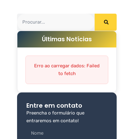
Últimas Notícias
Erro ao carregar dados: Failed
to fetch
Entre em contato
Preencha o formulário que
entraremos em contato!