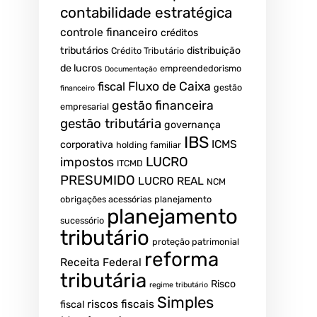
contabilidade estratégica
controle financeiro
créditos
tributários
distribuição
Crédito Tributário
de lucros
empreendedorismo
Documentação
fiscal
Fluxo de Caixa
gestão
financeiro
gestão financeira
empresarial
gestão tributária
governança
IBS
ICMS
corporativa
holding familiar
LUCRO
impostos
ITCMD
PRESUMIDO
LUCRO REAL
NCM
obrigações acessórias
planejamento
planejamento
sucessório
tributário
proteção patrimonial
reforma
Receita Federal
tributária
Risco
regime tributário
Simples
riscos fiscais
fiscal