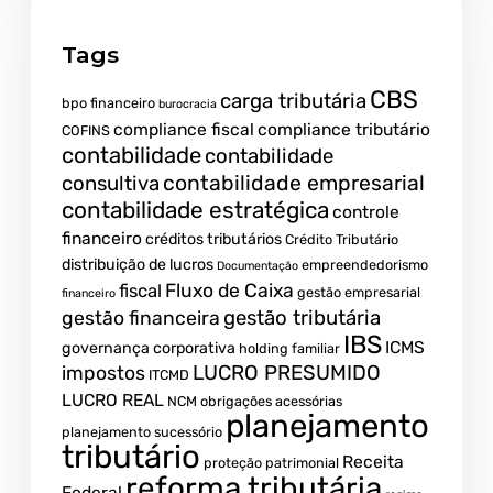
Tags
CBS
carga tributária
bpo financeiro
burocracia
compliance fiscal
compliance tributário
COFINS
contabilidade
contabilidade
contabilidade empresarial
consultiva
contabilidade estratégica
controle
financeiro
créditos tributários
Crédito Tributário
distribuição de lucros
empreendedorismo
Documentação
fiscal
Fluxo de Caixa
gestão empresarial
financeiro
gestão tributária
gestão financeira
IBS
ICMS
governança corporativa
holding familiar
LUCRO PRESUMIDO
impostos
ITCMD
LUCRO REAL
NCM
obrigações acessórias
planejamento
planejamento sucessório
tributário
Receita
proteção patrimonial
reforma tributária
Federal