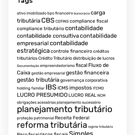
Tags
carga
ativo imobilizado
bpo financeiro
burocracia
CBS
tributária
compliance fiscal
COFINS
contabilidade
compliance tributário
contabilidade
contabilidade consultiva
contabilidade
empresarial
estratégica
controle financeiro
créditos
tributários
Crédito Tributário
distribuição de lucros
Fluxo de
fiscal
empreendedorismo
Documentação
Caixa
gestão financeira
gestão empresarial
gestão tributária
governança corporativa
IBS
impostos
ICMS
holding familiar
ITCMD
LUCRO PRESUMIDO
LUCRO REAL
NCM
obrigações acessórias
planejamento sucessório
planejamento tributário
Receita Federal
proteção patrimonial
reforma tributária
regime tributário
Simples
riscos fiscais
Risco fiscal