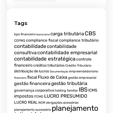
Tags
CBS
carga tributária
bpo financeiro
burocracia
compliance fiscal
compliance tributário
COFINS
contabilidade
contabilidade
contabilidade empresarial
consultiva
contabilidade estratégica
controle
financeiro
créditos tributários
Crédito Tributário
distribuição de lucros
empreendedorismo
Documentação
fiscal
Fluxo de Caixa
gestão empresarial
financeiro
gestão tributária
gestão financeira
IBS
ICMS
governança corporativa
holding familiar
LUCRO PRESUMIDO
impostos
ITCMD
LUCRO REAL
NCM
obrigações acessórias
planejamento
planejamento sucessório