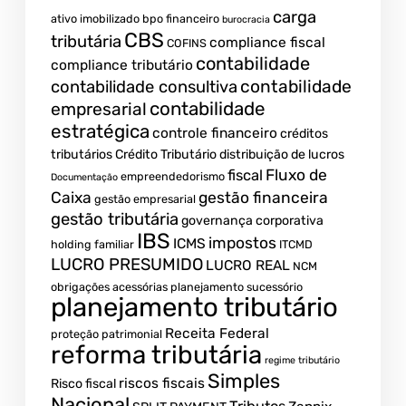
carga
ativo imobilizado
bpo financeiro
burocracia
CBS
tributária
compliance fiscal
COFINS
contabilidade
compliance tributário
contabilidade
contabilidade consultiva
contabilidade
empresarial
estratégica
controle financeiro
créditos
tributários
Crédito Tributário
distribuição de lucros
Fluxo de
fiscal
empreendedorismo
Documentação
Caixa
gestão financeira
gestão empresarial
gestão tributária
governança corporativa
IBS
impostos
ICMS
holding familiar
ITCMD
LUCRO PRESUMIDO
LUCRO REAL
NCM
obrigações acessórias
planejamento sucessório
planejamento tributário
Receita Federal
proteção patrimonial
reforma tributária
regime tributário
Simples
riscos fiscais
Risco fiscal
Nacional