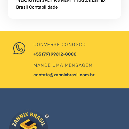
Tributos
Zannix
SPLIT PAYMENT
Brasil Contabilidade
CONVERSE CONOSCO
+55 (79) 99612-8000
MANDE UMA MENSAGEM
contato@zannixbrasil.com.br