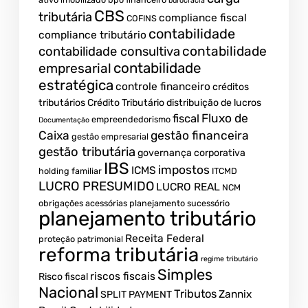
burocracia
CBS
tributária
compliance fiscal
COFINS
contabilidade
compliance tributário
contabilidade
contabilidade consultiva
contabilidade
empresarial
estratégica
controle financeiro
créditos
tributários
Crédito Tributário
distribuição de lucros
Fluxo de
fiscal
empreendedorismo
Documentação
Caixa
gestão financeira
gestão empresarial
gestão tributária
governança corporativa
IBS
impostos
ICMS
holding familiar
ITCMD
LUCRO PRESUMIDO
LUCRO REAL
NCM
obrigações acessórias
planejamento sucessório
planejamento tributário
Receita Federal
proteção patrimonial
reforma tributária
regime tributário
Simples
riscos fiscais
Risco fiscal
Nacional
Tributos
Zannix
SPLIT PAYMENT