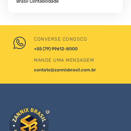
Brasil Contabilidade
CONVERSE CONOSCO
+55 (79) 99612-8000
MANDE UMA MENSAGEM
contato@zannixbrasil.com.br