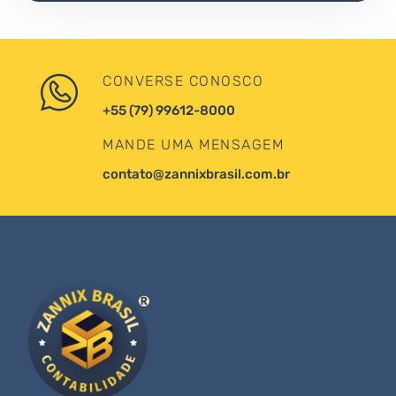
CONVERSE CONOSCO
+55 (79) 99612-8000
MANDE UMA MENSAGEM
contato@zannixbrasil.com.br