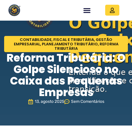
CONTABILIDADE
,
FISCAL E TRIBUTÁRIA
,
GESTÃO
EMPRESARIAL
,
PLANEJAMENTO TRIBUTÁRIO
,
REFORMA
TRIBUTÁRIA
Reforma Tributária: O
Golpe Silencioso no
Caixa das Pequenas
Empresas
13, agosto 2025
Sem Comentários