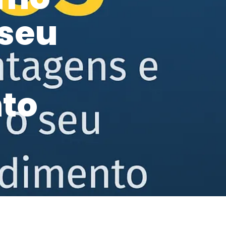
 seu
to