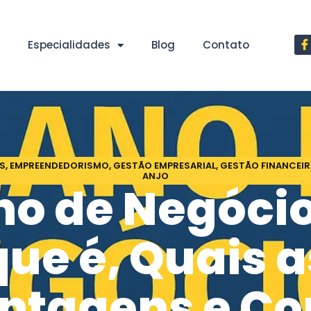
Especialidades
Blog
Contato
S
,
EMPREENDEDORISMO
,
GESTÃO EMPRESARIAL
,
GESTÃO FINANCEIR
ANJO
no de Negócio
que é, Quais a
ntagens e C