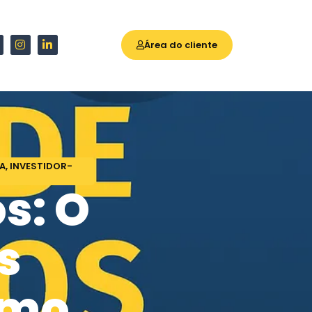
Área do cliente
A
,
INVESTIDOR-
s: O
s
omo