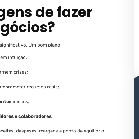
gens de fazer
gócios?
significativo. Um bom plano:
em intuição;
ornem crises;
mprometer recursos reais;
entos
iniciais;
tidores e colaboradores
;
eceitas, despesas, margens e ponto de equilíbrio.