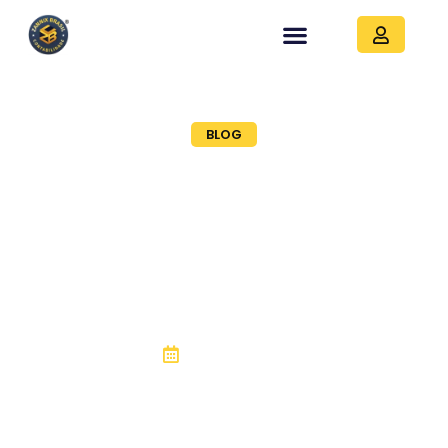
BLOG
Como restituir ou
compensar a
retenção dos 11% do
INSS por empresa
prestadora de serviço
04, março 2022