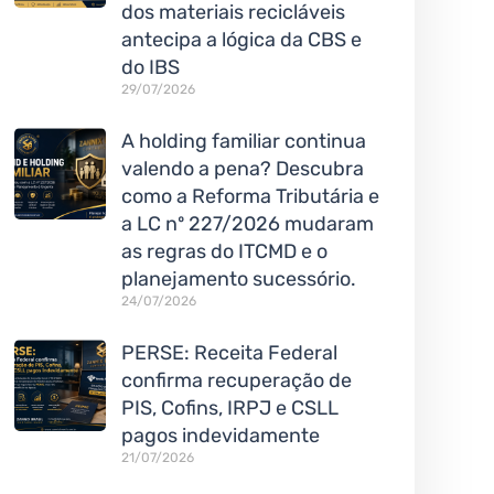
dos materiais recicláveis
antecipa a lógica da CBS e
do IBS
29/07/2026
A holding familiar continua
valendo a pena? Descubra
como a Reforma Tributária e
a LC nº 227/2026 mudaram
as regras do ITCMD e o
planejamento sucessório.
24/07/2026
PERSE: Receita Federal
confirma recuperação de
PIS, Cofins, IRPJ e CSLL
pagos indevidamente
21/07/2026