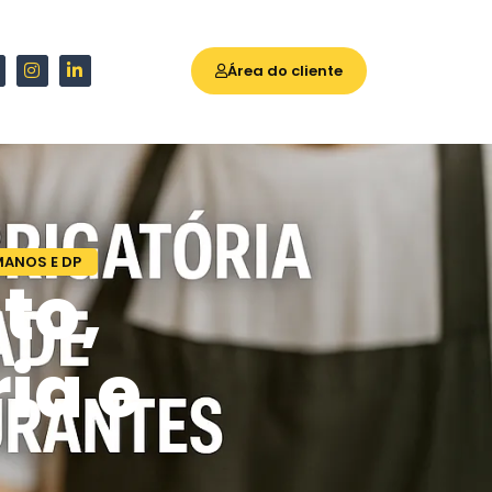
Área do cliente
ANOS E DP
to,
ia e