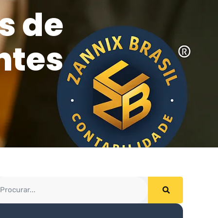
s de
ntes