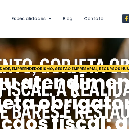
Especialidades
Blog
Contato
IDADE
,
EMPREENDEDORISMO
,
GESTÃO EMPRESARIAL
,
RECURSOS HUM
u atendimen
jeta obrigatór
caos fiscal: a