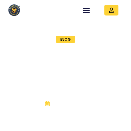
BLOG
VOCÊ SABE COMO
CALCULAR O PREÇO DO
FRETE, REDUZIR
CUSTOS E ATRAIR MAIS
CLIENTES?
16, novembro 2021