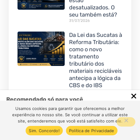
estão
desatualizados. O
seu também está?
31/07/2026
Da Lei das Sucatas à
Reforma Tributária:
como o novo
tratamento
tributário dos
materiais recicláveis
antecipa a lógica da
CBS e do IBS
29/07/2026
Recomendado só para você
A holding familiar
COMO CRIAR E ABRIR UMA
Usamos cookies para garantir que oferecemos a melhor
continua valendo a
STARTUP DISRUPTIVA?
experiência no nosso site. Se você continuar a utilizar este
pena? Descubra
site, entenderemos que você está satisfeito com ele.
COMO CRIAR E ABRIR UMA STARTUP
como a Reforma
DISRUPTIVA? Por Marketing…
Sim. Concordo!
Política de Privacidade
Tributária e a LC nº
Cresta Posts Box by CP