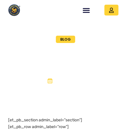
BLOG
LGPD: OU VOCÊ SE
ADEQUA OU ASSUME
AS CONSEQUÊNCIAS
03, agosto 2021
[et_pb_section admin_label=”section”]
[et_pb_row admin_label=”row”]