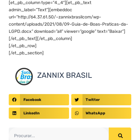
[et_pb_column type=”4_4″][et_pb_text
admin_label=”Text”][embeddoc
url=”http://64.37.61.50/~zannixbrasilcom/wp-
content/uploads/2021/08/09-Guia-de-Boas-Praticas-da-
LGPD.docx” download=”all” viewer=”google” text=”Baixar”]
[/et_pb_text][/et_pb_column]
[/et_pb_row]
[/et_pb_section]
ZANNIX BRASIL
Facebook
Twitter
LinkedIn
WhatsApp