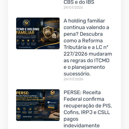
CBS e do IBS
29/07/2026
A holding familiar
continua valendo a
pena? Descubra
como a Reforma
Tributária e a LC nº
227/2026 mudaram
as regras do ITCMD
e o planejamento
sucessório.
24/07/2026
PERSE: Receita
Federal confirma
recuperação de PIS,
Cofins, IRPJ e CSLL
pagos
indevidamente