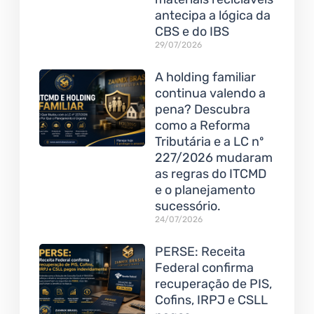
antecipa a lógica da
CBS e do IBS
29/07/2026
A holding familiar
continua valendo a
pena? Descubra
como a Reforma
Tributária e a LC nº
227/2026 mudaram
as regras do ITCMD
e o planejamento
sucessório.
24/07/2026
PERSE: Receita
Federal confirma
recuperação de PIS,
Cofins, IRPJ e CSLL