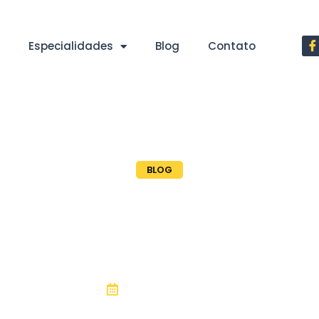
Especialidades
Blog
Contato
BLOG
pliance – o
é ?
14, fevereiro 2022