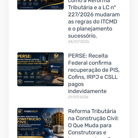
como a Reforma
Tributária e a LC nº
227/2026 mudaram
as regras do ITCMD
e o planejamento
sucessório.
24/07/2026
PERSE: Receita
Federal confirma
recuperação de PIS,
Cofins, IRPJ e CSLL
pagos
indevidamente
21/07/2026
Reforma Tributária
na Construção Civil:
O Que Muda para
Construtoras e