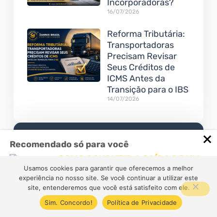
Incorporadoras?
16/07/2026
Reforma Tributária:
Transportadoras
Precisam Revisar
Seus Créditos de
ICMS Antes da
Transição para o IBS
14/07/2026
Recomendado só para você
COMO CONDUZIR A SAÍDA DE UM
SÓCIO DA MELHOR FORMA
Usamos cookies para garantir que oferecemos a melhor
POSSÍVEL
experiência no nosso site. Se você continuar a utilizar este
Se Livre Do Processo Burocrático
site, entenderemos que você está satisfeito com ele.
Muitas vezes, o fim é inevitável, mas
Estamos aqui para te ajudar a simplificar todas as
não precisa terminar…
Sim. Concordo!
Política de Privacidade
etapas para abrir sua empresa
Cresta Posts Box by CP